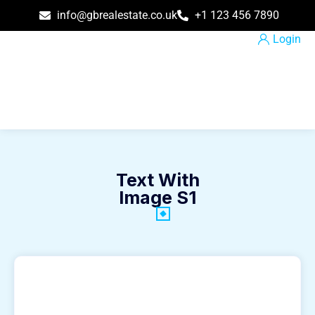
info@gbrealestate.co.uk
+1 123 456 7890
Login
Text With
Image S1