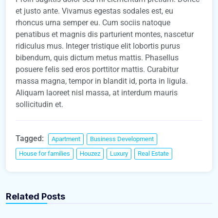
et justo ante. Vivamus egestas sodales est, eu
rhoncus urna semper eu. Cum sociis natoque
penatibus et magnis dis parturient montes, nascetur
ridiculus mus. Integer tristique elit lobortis purus
bibendum, quis dictum metus mattis. Phasellus
posuere felis sed eros porttitor mattis. Curabitur
massa magna, tempor in blandit id, porta in ligula.
Aliquam laoreet nisl massa, at interdum mauris
sollicitudin et.
Tagged:
Apartment
Business Development
House for families
Houzez
Luxury
Real Estate
gbrealestate-admin
gbrealestate-admin
5 Tools Everyone In The Real Estate
Skills That You Can Learn In The Real
Related Posts
Industry Should Be Using
Estate Market