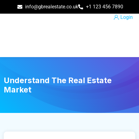
info@gbrealestate.co.uk
+1 123 456 7890
Login
Understand The Real Estate
Market