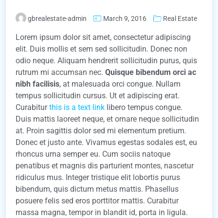
gbrealestate-admin
March 9, 2016
Real Estate
Lorem ipsum dolor sit amet, consectetur adipiscing
elit. Duis mollis et sem sed sollicitudin. Donec non
odio neque. Aliquam hendrerit sollicitudin purus, quis
rutrum mi accumsan nec.
Quisque bibendum orci ac
nibh facilisis
, at malesuada orci congue. Nullam
tempus sollicitudin cursus. Ut et adipiscing erat.
Curabitur
this is a text link
libero tempus congue.
Duis mattis laoreet neque, et ornare neque sollicitudin
at. Proin sagittis dolor sed mi elementum pretium.
Donec et justo ante. Vivamus egestas sodales est, eu
rhoncus urna semper eu. Cum sociis natoque
penatibus et magnis dis parturient montes, nascetur
ridiculus mus. Integer tristique elit lobortis purus
bibendum, quis dictum metus mattis. Phasellus
posuere felis sed eros porttitor mattis. Curabitur
massa magna, tempor in blandit id, porta in ligula.