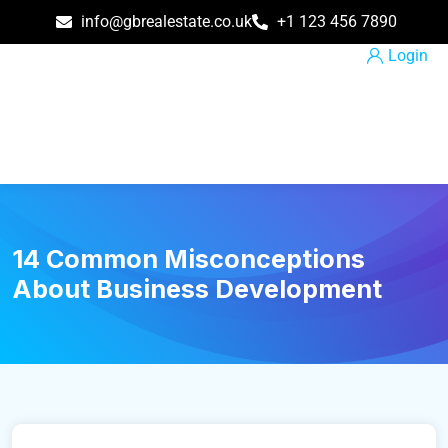
info@gbrealestate.co.uk
+1 123 456 7890
Login
14 Common Misconceptions
About Business Development