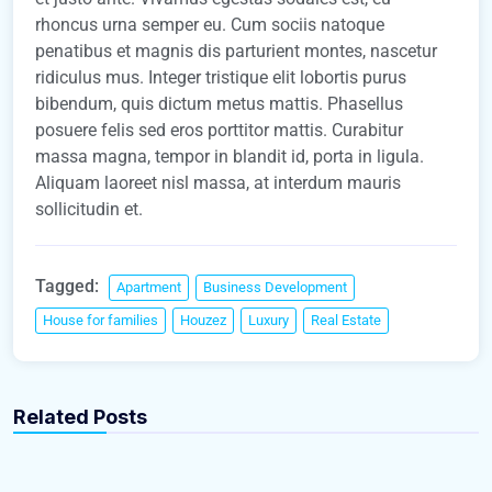
rhoncus urna semper eu. Cum sociis natoque
penatibus et magnis dis parturient montes, nascetur
ridiculus mus. Integer tristique elit lobortis purus
bibendum, quis dictum metus mattis. Phasellus
posuere felis sed eros porttitor mattis. Curabitur
massa magna, tempor in blandit id, porta in ligula.
Aliquam laoreet nisl massa, at interdum mauris
sollicitudin et.
Tagged:
Apartment
Business Development
House for families
Houzez
Luxury
Real Estate
gbrealestate-admin
gbrealestate-admin
5 Questions to Ask When Buying New
Related Posts
15 Best Blogs To Follow About Real Estate
Apartment
Real Estate